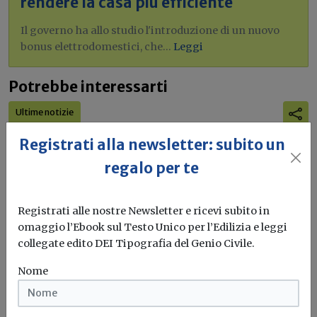
rendere la casa più efficiente
Il governo ha allo studio l'introduzione di un nuovo
bonus elettrodomestici, che...
Leggi
Potrebbe interessarti
Ultime notizie
Circolazione dei crediti Superbonus, il
Registrati alla newsletter: subito un
Governo non impugna la legge della
regalo per te
Basilicata
Deliberando di non impugnare la legge lucana n. 20/2023,
Registrati alle nostre Newsletter e ricevi subito in
il Governo nazionale...
omaggio l’Ebook sul Testo Unico per l’Edilizia e leggi
collegate edito DEI Tipografia del Genio Civile.
Crediti incagliati
Superbonus
Basilicata
Consiglio dei Ministri
...
Nome