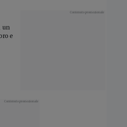
n un
oro e