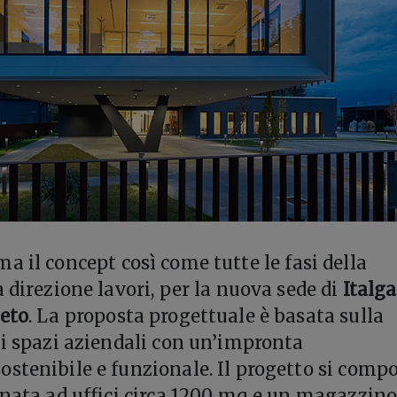
ma il concept così come tutte le fasi della
 direzione lavori, per la nuova sede di
Italg
neto
. La proposta progettuale è basata sulla
li spazi aziendali con un’impronta
stenibile e funzionale. Il progetto si comp
inata ad uffici circa 1200 mq e un magazzino