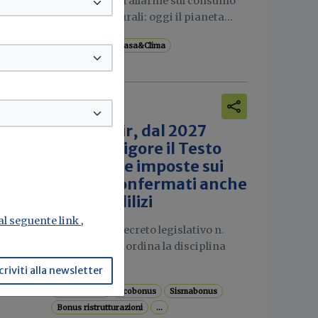
Il WWF lancia l’allarme sul consumo
di risorse naturali: oggi il pianeta...
de
Sostenibilità
Casa&Clima
Attualità
Nuovo Tuir, dal 2027
entra in vigore il Testo
la
unico delle imposte sui
redditi: confermati anche
mente
i bonus edilizi
o.
 al seguente link
,
Pubblicato il decreto legislativo n.
one e
117/2026 che riordina la disciplina
fiscale in...
ie
criviti alla newsletter
Superbonus
Ecobonus
Sismabonus
Bonus ristrutturazioni
...