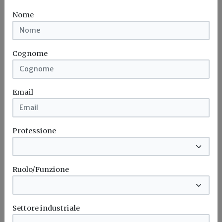
Nome
Cognome
Email
Professione
Ruolo/Funzione
Idrogeno verde, una soluzione per
l'energia del futuro. Ma oggi è ancora
troppo caro
Settore industriale
L'obiettivo crescita sostenibile è raggiungibile