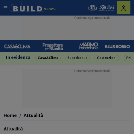
In evidenza
Casa&Clima
Superbonus
Costruzioni
PNR
Home
Attualità
Attualità