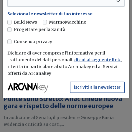
attraverso l'utilizzo dell'idrogeno verde. Ma al
momento...
Leggi
Seleziona le newsletter di tuo interesse
Build News
MarmoMacchine
Bonus elettrodomestici green,
Progettare per la Sanità
spunta il nuovo contributo per
rendere la casa più efficiente
Consenso privacy
Dichiaro di aver compreso l'informativa per il
Il governo ha allo studio l'introduzione di un nuovo
trattamento dei dati personali,
di cui al seguente link
,
bonus elettrodomestici, che...
Leggi
riferita in particolare al sito Arcanakey ed ai Servizi
offerti da Arcanakey
Potrebbe interessarti
Iscriviti alla newsletter
Attualità
Ponte sullo Stretto: Anac chiede nuova
gara e rispetto delle norme europee
In audizione al Senato, il presidente Giuseppe Busìa
evidenzia criticità su costi,...