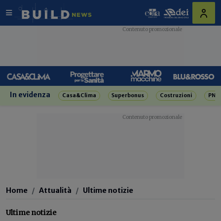
In evidenza
Casa&Clima
Superbonus
Costruzioni
PNR
Home
Attualità
Ultime notizie
Ultime notizie