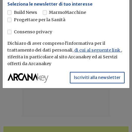
Dalle ore 12.00 del 2 ottobre 2025, gli impianti a fonti
Seleziona le newsletter di tuo interesse
rinnovabili...
Build News
MarmoMacchine
Fer X
Impianti alimentati a fonti rinnovabil
Impianti fotovoltaici
Progettare per la Sanità
Consenso privacy
Dichiaro di aver compreso l'informativa per il
trattamento dei dati personali,
di cui al seguente link
,
riferita in particolare al sito Arcanakey ed ai Servizi
offerti da Arcanakey
Iscriviti alla newsletter