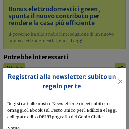
Bonus elettrodomestici green,
spunta il nuovo contributo per
rendere la casa più efficiente
Il governo ha allo studio l'introduzione di un nuovo
bonus elettrodomestici, che...
Leggi
Potrebbe interessarti
Attualità
Registrati alla newsletter: subito un
Impianti fotovoltaici e termo-
fotovoltaici nel Sud: dal MASE un bando
regalo per te
da 262 milioni
L’Avviso si rivolge alle imprese di qualsiasi dimensione per
Registrati alle nostre Newsletter e ricevi subito in
progetti localizzati in...
omaggio l’Ebook sul Testo Unico per l’Edilizia e leggi
collegate edito DEI Tipografia del Genio Civile.
Impianti fotovoltaici
Bando
Avviso pubblico
Fonti rinnovabili
...
Nome