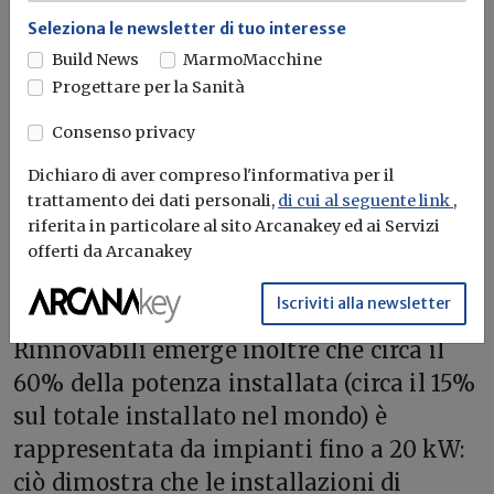
dimostrano.
Seleziona le newsletter di tuo interesse
10. UN PRIMATO POSITIVO ANIE
.
Build News
MarmoMacchine
Rinnovabili ha recentemente certificato
Progettare per la Sanità
che il parco impianti italiani è il terzo al
Consenso privacy
mondo per dimensioni, alle spalle solo di
Dichiaro di aver compreso l'informativa per il
Germania e Cina, ma prima di colossi
trattamento dei dati personali,
di cui al seguente link
,
quali Usa e Giappone. Si stima infatti la
riferita in particolare al sito Arcanakey ed ai Servizi
presenza nel nostro Paese di circa 648.183
offerti da Arcanakey
impianti installati con una potenza
Iscriviti alla newsletter
totale di 18.325 MW. Dai dati di Anie
Rinnovabili emerge inoltre che circa il
60% della potenza installata (circa il 15%
sul totale installato nel mondo) è
rappresentata da impianti fino a 20 kW:
ciò dimostra che le installazioni di