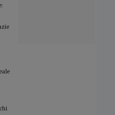
e:
azie
eale
chi