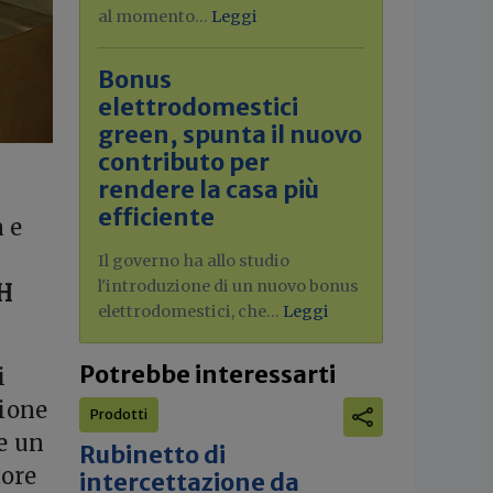
al momento...
Leggi
Bonus
elettrodomestici
green, spunta il nuovo
contributo per
rendere la casa più
efficiente
a e
Il governo ha allo studio
l'introduzione di un nuovo bonus
H
elettrodomestici, che...
Leggi
Potrebbe interessarti
i
zione
Prodotti
re un
Rubinetto di
tore
intercettazione da