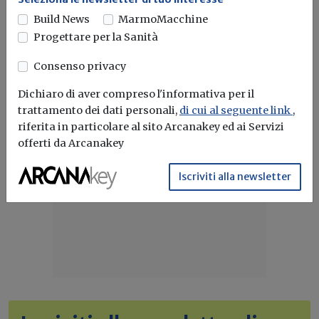
interventi di protezione civile...
Build News
MarmoMacchine
Progettare per la Sanità
Ricostruzione
Calamità naturali
Protezione Civile
Eventi
Consenso privacy
Dichiaro di aver compreso l'informativa per il
trattamento dei dati personali,
di cui al seguente link
,
riferita in particolare al sito Arcanakey ed ai Servizi
offerti da Arcanakey
Iscriviti alla newsletter