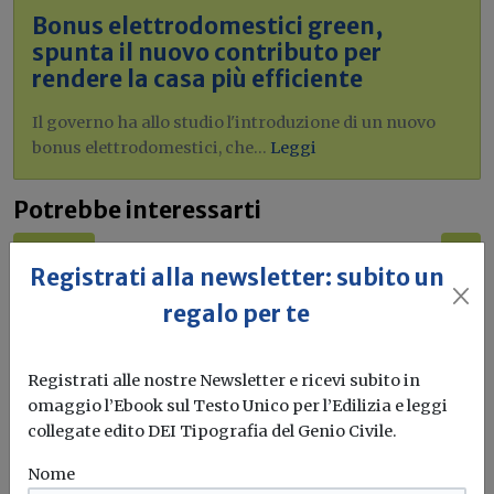
Bonus elettrodomestici green,
spunta il nuovo contributo per
rendere la casa più efficiente
Il governo ha allo studio l'introduzione di un nuovo
bonus elettrodomestici, che...
Leggi
Potrebbe interessarti
Attualità
Registrati alla newsletter: subito un
Codice dell’edilizia e delle costruzioni e
regalo per te
delega al Governo: approvato il disegno
di legge
Registrati alle nostre Newsletter e ricevi subito in
Sicurezza e coordinamento con le disposizioni
omaggio l’Ebook sul Testo Unico per l’Edilizia e leggi
urbanistiche e dei beni culturali e...
collegate edito DEI Tipografia del Genio Civile.
Edilizia
Costruzioni
Codice
Stato legittimo
...
Nome