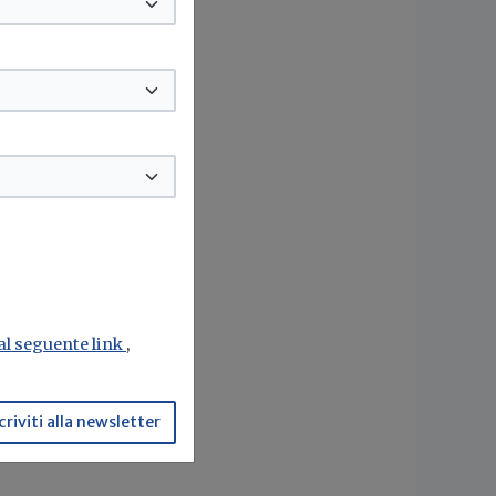
ri
i
l
pese,
,
 al seguente link
,
n
criviti alla newsletter
etto