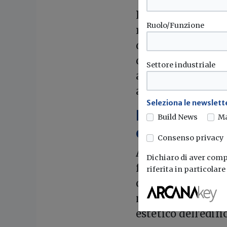
Le infiltrazioni pr
Ruolo/Funzione
rappresentano uno
diventa fondament
danno e stabilire 
Settore industriale
aspetti che spess
amministratori e 
Seleziona le newslette
Rifacimento 
Build News
M
esecutive
Consenso privacy
Anche gli interve
Dichiaro di aver compr
frequente di prob
riferita in particolar
corretta dei lavor
microfessurazioni,
estetico dell'edific