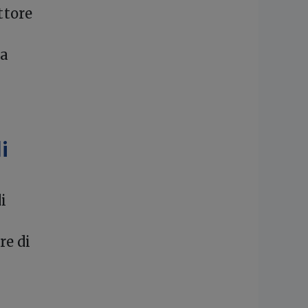
ttore
La
i
i
re di