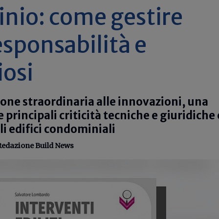
nio: come gestire
esponsabilità e
iosi
ne straordinaria alle innovazioni, una
principali criticità tecniche e giuridiche
li edifici condominiali
Redazione Build News