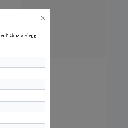
i
nti e
ativi
r l’Edilizia e leggi
elle
uni
sano
etti
tere
ni.