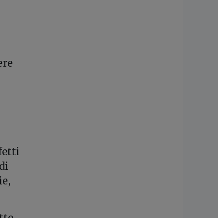
ere
etti
di
ie,
tto