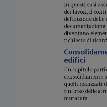
In questi casi ass
dei lavori, il cont
definizione delle
documentazione tec
diventano element
richieste di risar
Consolidamen
edifici
Un capitolo parti
consolidamento str
quelli realizzati 
rinforzo delle st
muratura.