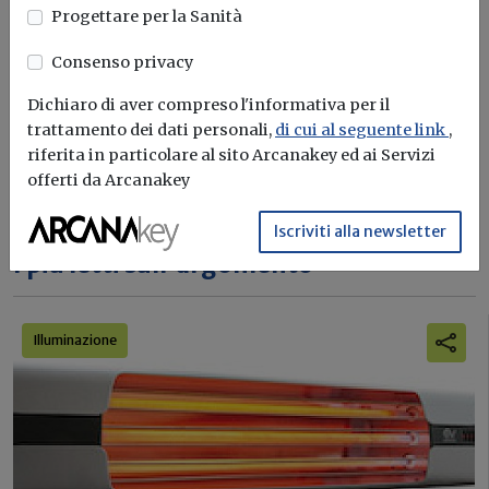
Build News
Progettare per la Sanità
Rimani aggiornato sulle ultime
Consenso privacy
novità in campo di efficienza
energetica e sostenibilità edile
Dichiaro di aver compreso l'informativa per il
trattamento dei dati personali,
di cui al seguente link
,
riferita in particolare al sito Arcanakey ed ai Servizi
Iscriviti
offerti da Arcanakey
Iscriviti alla newsletter
I più letti sull'argomento
Illuminazione