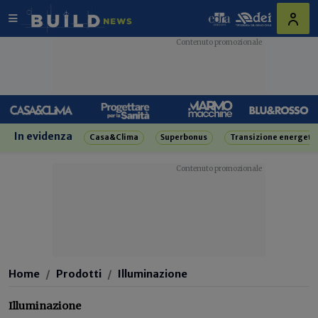
In evidenza
Casa&Clima
Superbonus
Transizione energeti
Home
Prodotti
Illuminazione
Illuminazione