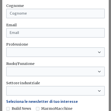
Cognome
Illuminazione
Led
Direttiva Case Green
Case efficienti
Email
Professione
Ruolo/Funzione
Settore industriale
Seleziona le newsletter di tuo interesse
Iscriviti alla newsletter di
Build News
MarmoMacchine