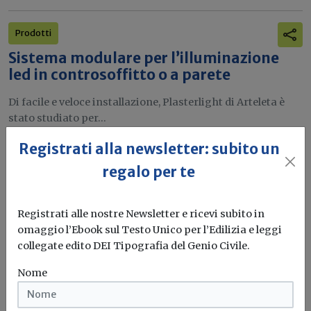
Prodotti
Sistema modulare per l’illuminazione
led in controsoffitto o a parete
Di facile e veloce installazione, Plasterlight di Arteleta è
stato studiato per...
Registrati alla newsletter: subito un
Led
Prodotti
regalo per te
Ultime notizie
Registrati alle nostre Newsletter e ricevi subito in
Direttiva case green, Assil: con i sistemi
omaggio l’Ebook sul Testo Unico per l’Edilizia e leggi
led nei condomini si può generare un
collegate edito DEI Tipografia del Genio Civile.
risparmio energetico fino al 78%
Nome
Bigatti (ASSIL): “Per avere una casa autenticamente
green la componente luce è...