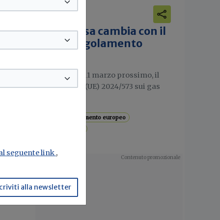
Ultime notizie
F-gas, cosa cambia con il
nuovo Regolamento
e la
europeo
ie o
nt
In vigore dall'11 marzo prossimo, il
Regolamento (UE) 2024/573 sui gas
fluorurati...
cata.
F-gas
Regolamento europeo
Gas refrigeranti
 al seguente link
,
criviti alla newsletter