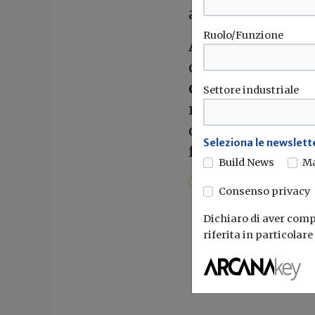
attualmente in vi
Ruolo/Funzione
Attraverso il
com
controllare il f
curva climatica
, 
Settore industriale
resistenze elett
della temperatura
Seleziona le newslette
funzionamento de
Build News
M
Monoblocco
IDEMA
Gene
Consenso privacy
Dichiaro di aver compr
riferita in particolar