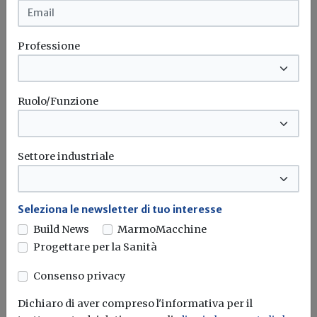
Attualità
Isolamento acustico dall’interno con
Professione
EPS elasticizzato: pronto il manuale
Sviluppato da ANIT in collaborazione con Isolkappa, il
manuale spiega come è...
Ruolo/Funzione
Isolamento acustico
Eps
Anit
Manuale
Settore industriale
Seleziona le newsletter di tuo interesse
Build News
MarmoMacchine
Progettare per la Sanità
Consenso privacy
Dichiaro di aver compreso l'informativa per il