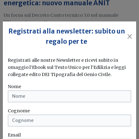
energetica: nuovo manuale ANIT
Un focus sul Decreto Conto termico 3.0 nel manuale
“Diagnosi energetica e...
Registrati alla newsletter: subito un
Conto Termico 3.0
Diagnosi energetica
Isolamento termico
Anit
regalo per te
Registrati alle nostre Newsletter e ricevi subito in
Attualità
omaggio l’Ebook sul Testo Unico per l’Edilizia e leggi
Isolamento termico delle strutture
collegate edito DEI Tipografia del Genio Civile.
contro terra degli edifici: il manuale
ANIT
Nome
Il vetro cellulare è un materiale particolarmente adatto
all’applicazione controterra
Cognome
Isolamento termico
Anit
Vetro
Email