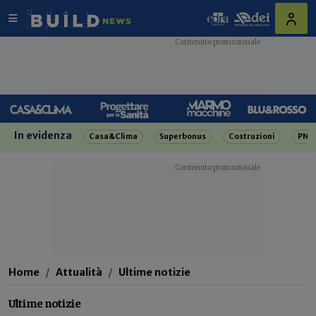
In evidenza
Casa&Clima
Superbonus
Costruzioni
PNR
Home
Attualità
Ultime notizie
Ultime notizie