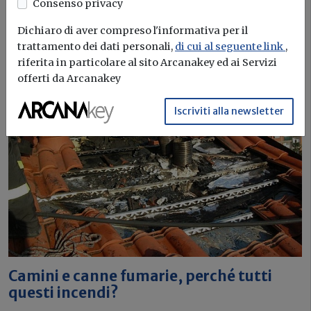
canna fumaria dal confine di proprietà?
Consenso privacy
Le bocche dei camini devono essere posizionate in modo
Dichiaro di aver compreso l'informativa per il
tale da consentire...
trattamento dei dati personali,
di cui al seguente link
,
riferita in particolare al sito Arcanakey ed ai Servizi
Canna fumaria
offerti da Arcanakey
Fisco
Iscriviti alla newsletter
Camini e canne fumarie, perché tutti
questi incendi?