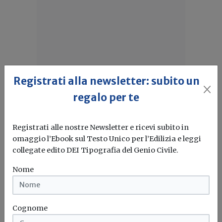
Registrati alla newsletter: subito un
regalo per te
Registrati alle nostre Newsletter e ricevi subito in
omaggio l’Ebook sul Testo Unico per l’Edilizia e leggi
Iscriviti alla newsletter di
collegate edito DEI Tipografia del Genio Civile.
Build News
Nome
Rimani aggiornato sulle ultime
novità in campo di efficienza
energetica e sostenibilità edile
Cognome