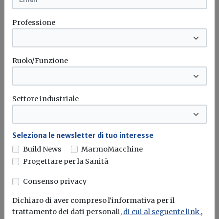
Normativa
Professione
Detrazione per recinzioni, muri di cinta e
cancellate: l'aliquota scende per le
seconde case
Ruolo/Funzione
Per il 2025 è possibile detrarre il 50 per cento di tali...
Recinzione
Muri
Cancelli
Detrazione
...
Settore industriale
Seleziona le newsletter di tuo interesse
Build News
MarmoMacchine
Progettare per la Sanità
Consenso privacy
Dichiaro di aver compreso l'informativa per il
trattamento dei dati personali,
di cui al seguente link
,