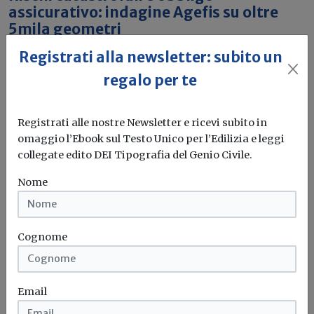
assicurativo: indagine Agefis su oltre
5mila geometri
Registrati alla newsletter: subito un
Diffusa la conoscenza dell’obbligo assicurativo, ma
limitata la padronanza normativa. Il 69%...
regalo per te
Geometri
Polizza assicurativa
Calamità naturali
Agefis
Registrati alle nostre Newsletter e ricevi subito in
omaggio l’Ebook sul Testo Unico per l’Edilizia e leggi
collegate edito DEI Tipografia del Genio Civile.
Attualità
Nome
Bonus casa, è in manovra la proroga di
un anno delle detrazioni più favorevoli
Il Governo Meloni ha inserito nella manovra di bilancio
Cognome
2026 la proroga...
Bonus ristrutturazioni
Bonus edilizi
Detrazione
Email