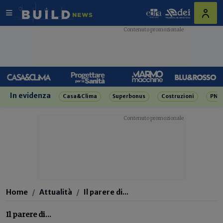
In evidenza
Casa&Clima
Superbonus
Costruzioni
PNR
Home
Attualità
Il parere di...
Il parere di...