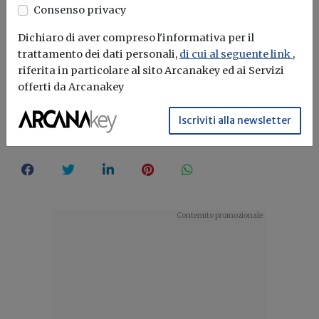
Consenso privacy
Leggi anche: “
Servizi di ingegneria e
Dichiaro di aver compreso l'informativa per il
architettura, Anac: vietato corrispettivo
trattamento dei dati personali,
di cui al seguente link
,
inferiore alle tabelle ministeriali
”
riferita in particolare al sito Arcanakey ed ai Servizi
offerti da Arcanakey
ANAC
Servizi di ingegneria e architettura
Equo compenso
Cni
Consiglio nazionale degli ingegneri
Compensi professionali
Iscriviti alla newsletter
Progettazione