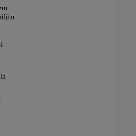
ero
ilito
i.
lla
r