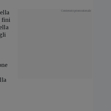
ella
 fini
ella
gli
one
lla