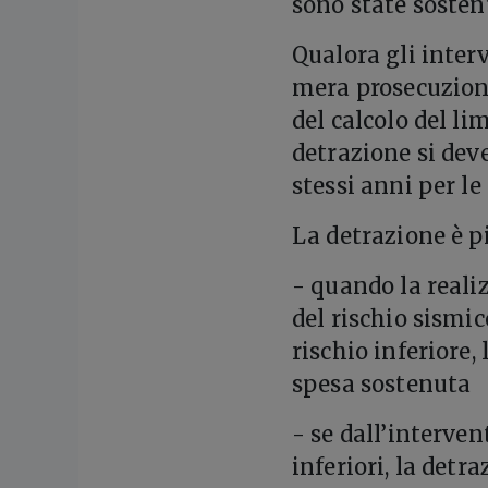
sono state sostenu
Qualora gli inter
mera prosecuzione 
del calcolo del l
detrazione si dev
stessi anni per le 
La detrazione è pi
- quando la reali
del rischio sismic
rischio inferiore,
spesa sostenuta
- se dall’interven
inferiori, la detr