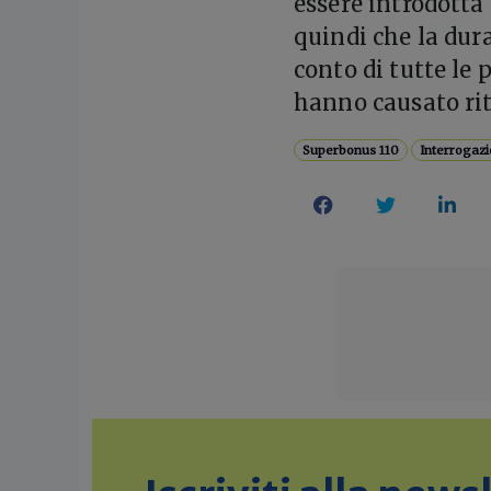
essere introdotta
quindi che la dur
conto di tutte le 
hanno causato rita
Superbonus 110
Interrogaz