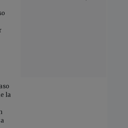
so
r
caso
e la
n
sa