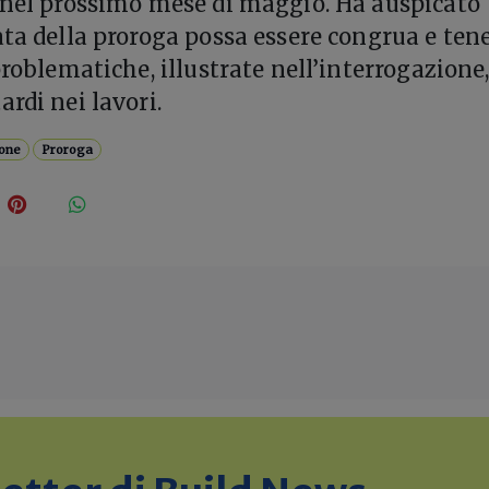
 nel prossimo mese di maggio. Ha auspicato
ata della proroga possa essere congrua e ten
problematiche, illustrate nell’interrogazione
rdi nei lavori.
ione
Proroga