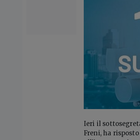
I
eri il sottosegre
Freni, ha rispos