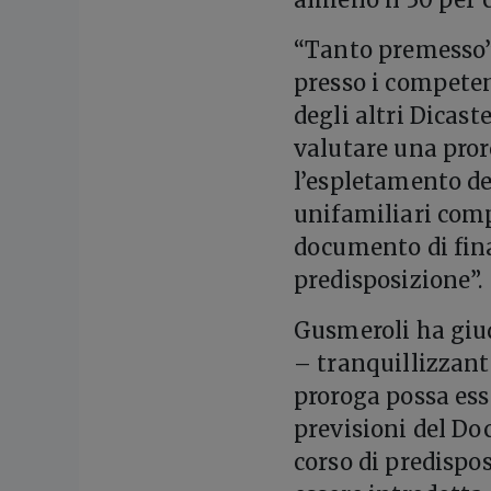
“Tanto premesso”,
presso i competen
degli altri Dicast
valutare una pror
l’espletamento de
unifamiliari comp
documento di fina
predisposizione”.
Gusmeroli ha giudi
– tranquillizzante
proroga possa ess
previsioni del Do
corso di predispos