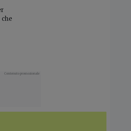
er
, che