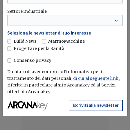
Settore industriale
Mercato
Da LG la gamma di climatizzatori a
pompa di calore, capaci di garantire
Seleziona le newsletter di tuo interesse
comfort in ogni stagione
Build News
MarmoMacchine
Progettare per la Sanità
Con la tecnologia a pompa di calore LG, un unico
climatizzatore offre...
Consenso privacy
Pompe di calore
LG Electronics
Dichiaro di aver compreso l'informativa per il
trattamento dei dati personali,
di cui al seguente link
,
riferita in particolare al sito Arcanakey ed ai Servizi
offerti da Arcanakey
Iscriviti alla newsletter