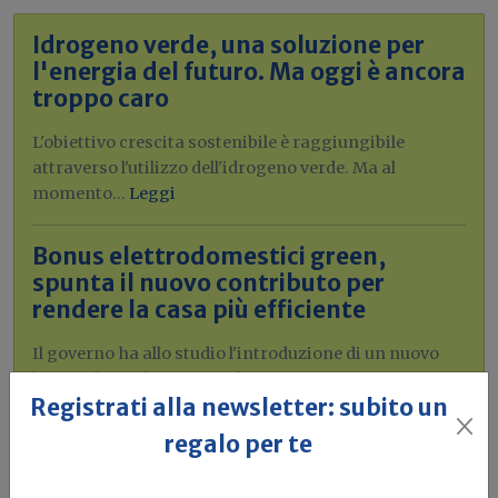
Idrogeno verde, una soluzione per
l'energia del futuro. Ma oggi è ancora
troppo caro
L'obiettivo crescita sostenibile è raggiungibile
attraverso l'utilizzo dell'idrogeno verde. Ma al
momento...
Leggi
Bonus elettrodomestici green,
spunta il nuovo contributo per
rendere la casa più efficiente
Il governo ha allo studio l'introduzione di un nuovo
bonus elettrodomestici, che...
Leggi
Registrati alla newsletter: subito un
Potrebbe interessarti
regalo per te
Prodotti