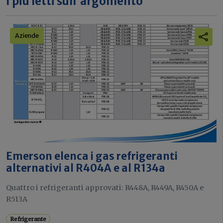
I più letti sull'argomento
Aziende
Emerson elenca i gas refrigeranti
alternativi al R404A e al R134a
Quattro i refrigeranti approvati: R448A, R449A, R450A e
R513A
Refrigerante