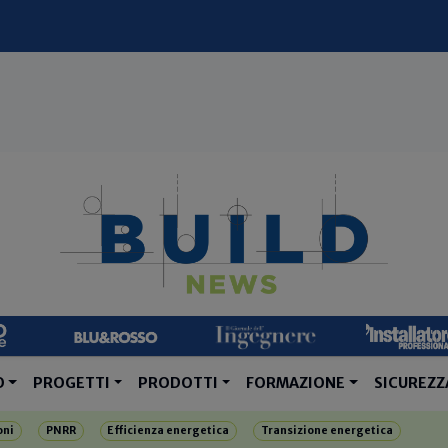
O
PROGETTI
PRODOTTI
FORMAZIONE
SICUREZZ
oni
PNRR
Efficienza energetica
Transizione energetica