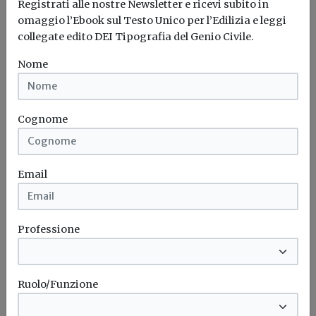
Registrati alle nostre Newsletter e ricevi subito in
sanificazione semplice e rispettoso dell’ambiente...
omaggio l’Ebook sul Testo Unico per l’Edilizia e leggi
collegate edito DEI Tipografia del Genio Civile.
Vortice
Sanificazione
Nome
Aziende
Cognome
Vortice: ecco il nuovo marchio
Il gruppo ha presentato il 3 settembre il nuovo logo
Email
Vortice
Marchio
Professione
Ruolo/Funzione