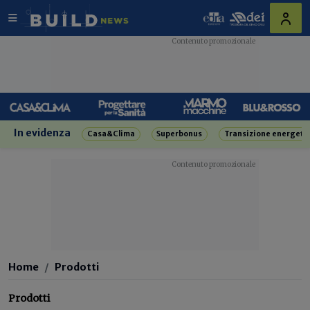
In evidenza
Casa&Clima
Superbonus
Transizione energeti
Home
Prodotti
Prodotti