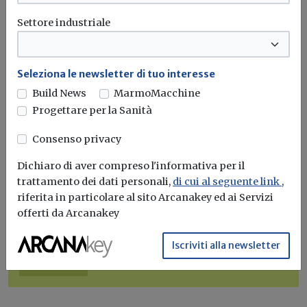
Settore industriale
Seleziona le newsletter di tuo interesse
Build News
MarmoMacchine
Progettare per la Sanità
Iscriviti alla newsletter di
Consenso privacy
Build News
Dichiaro di aver compreso l'informativa per il
trattamento dei dati personali,
di cui al seguente link
,
Rimani aggiornato sulle ultime
riferita in particolare al sito Arcanakey ed ai Servizi
novità in campo di efficienza
offerti da Arcanakey
energetica e sostenibilità edile
Iscriviti alla newsletter
Iscriviti