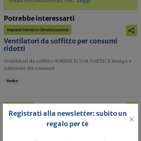
bonus elettrodomestici, che...
Leggi
Potrebbe interessarti
Impianti termici e climatizzazione
Ventilatori da soffitto per consumi
ridotti
Ventilatori da soffitto NORDIK ECO di VORTICE Design e
riduzione dei consumi
Vortice
Illuminazione
Registrati alla newsletter: subito un
Lampada germicida per la sanificazione
regalo per te
degli ambienti
Da VORTICE UVLOGIKA SYSTEM, un Sistema di