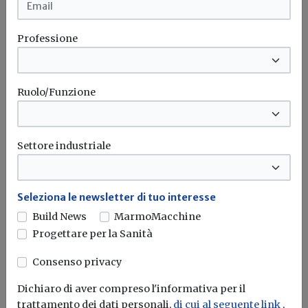
Efficientamento idrico: allo studio
“certificati blu” sul modello dei
Professione
certificati bianchi?
Presso la competente struttura del MASE “sono
Ruolo/Funzione
attualmente in corso valutazioni sulla...
Acqua
Risparmio idrico
Certificati bianchi
Interrogazione
Settore industriale
Seleziona le newsletter di tuo interesse
Build News
MarmoMacchine
Progettare per la Sanità
Consenso privacy
Dichiaro di aver compreso l'informativa per il
trattamento dei dati personali,
di cui al seguente link
,