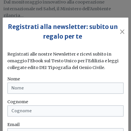
Dal monitoraggio innovativo alla cooperazione
internazionale nel Sahel, il Ministero dell’Ambiente
rilancia...
Registrati alla newsletter: subito un
MASE
Siccità
Climate change
regalo per te
Attualità
Registrati alle nostre Newsletter e ricevi subito in
omaggio l’Ebook sul Testo Unico per l’Edilizia e leggi
Infrastrutture idriche climate-resilient:
collegate edito DEI Tipografia del Genio Civile.
la strategia di AIS per affrontare il
cambiamento climatico
Nome
Dalla gestione emergenziale alla resilienza sistemica:
investimenti, innovazione e governance al centro...
Cognome
Idrico
Sostenibilità
Casa&Clima
Email
Attualità