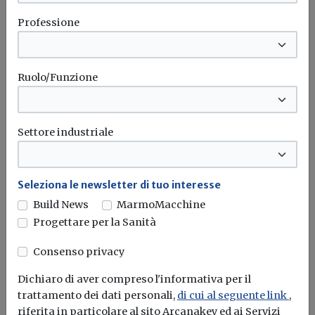
sistema impresa. Per estrarre tutto il
Professione
potenziale valore da simili network,
occorre che il quadro istituzionale e
l’assetto normativo, relativo al
Ruolo/Funzione
finanziamento di investimenti e ricerca,
si adeguino alle nuove esigenze,
migliorando il grado di semplificazione
Settore industriale
delle procedure e spingendo verso una
sostanziale riduzione dei tempi
Seleziona le newsletter di tuo interesse
burocratici, anche attraverso un rinnovo
Build News
MarmoMacchine
della classe dirigente pubblica.”
Progettare per la Sanità
Opere idrauliche
Idrico
Anbi
Ance
Acqua
Consenso privacy
Dichiaro di aver compreso l'informativa per il
trattamento dei dati personali,
di cui al seguente link
,
riferita in particolare al sito Arcanakey ed ai Servizi