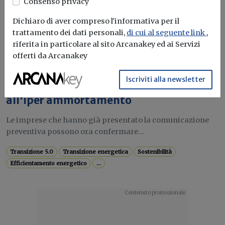
Consenso privacy
Transizione energetica
Economia circolare
Decarbonizzazione
Sostenibilità
Dichiaro di aver compreso l'informativa per il
trattamento dei dati personali,
di cui al seguente link
,
riferita in particolare al sito Arcanakey ed ai Servizi
offerti da Arcanakey
Attualità
Piano Transizione 5.0, al via le
Iscriviti alla newsletter
comunicazioni di conferma per accedere
all'iper ammortamento
Le imprese che hanno già presentato la comunicazione
preventiva possono ora confermare...
Transizione 5.0
Transizione energetica
Sostenibilità
Efficientamento energetico
...