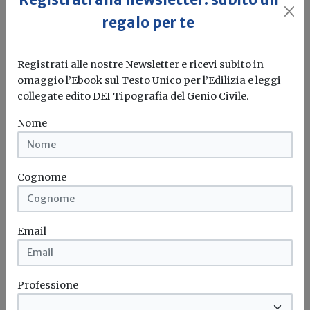
Congruità della manodopera in
regalo per te
edilizia, dalla CNCE nuove FAQ
Registrati alle nostre Newsletter e ricevi subito in
Redazione Build News
omaggio l’Ebook sul Testo Unico per l’Edilizia e leggi
Il mero costo del noleggio dei ponteggi non rileva nel
collegate edito DEI Tipografia del Genio Civile.
costo dei...
Nome
Congruità
Manodopera
Edilizia
Faq
...
Cognome
Email
Professione