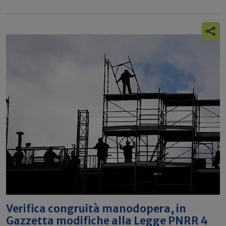
Verifica congruità manodopera, in
Gazzetta modifiche alla Legge PNRR 4