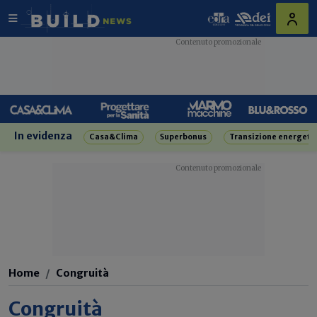
In evidenza
Casa&Clima
Superbonus
Transizione energeti
Home
Congruità
Congruità