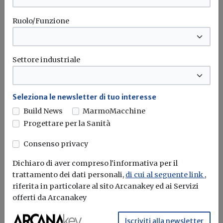
Ruolo/Funzione
Settore industriale
Superbonus, dal Fisco chiarimenti su
Seleziona le newsletter di tuo interesse
attestazione congruità delle spese in
Build News
MarmoMacchine
base ai prezzari vigenti
Progettare per la Sanità
Alessandro Giraudi
Consenso privacy
La verifica della congruità della spesa, ai fini della
Dichiaro di aver compreso l'informativa per il
relativa attestazione ai...
trattamento dei dati personali,
di cui al seguente link
,
riferita in particolare al sito Arcanakey ed ai Servizi
Superbonus
Prezzari
Congruità
Agenzia delle entrate
...
offerti da Arcanakey
Iscriviti alla newsletter