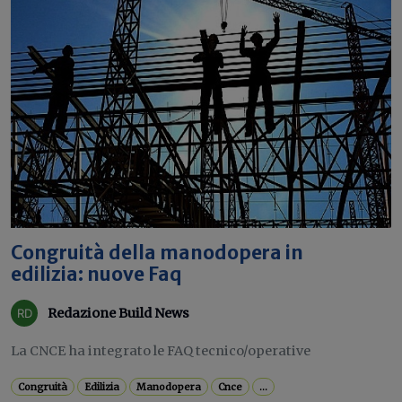
Congruità della manodopera in
edilizia: nuove Faq
Redazione Build News
La CNCE ha integrato le FAQ tecnico/operative
Congruità
Edilizia
Manodopera
Cnce
...