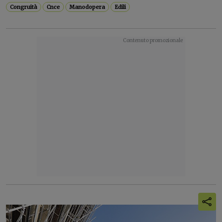
Congruità
Cnce
Manodopera
Edili