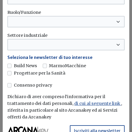
Ruolo/Funzione
Settore industriale
Seleziona le newsletter di tuo interesse
Build News
MarmoMacchine
995 milioni per la manutenzione delle
Progettare per la Sanità
strade provinciali: in Gazzetta il
decreto del Mit
Consenso privacy
Redazione Build News
Dichiaro di aver compreso l'informativa per il
trattamento dei dati personali,
di cui al seguente link
,
Ripartiti 60 milioni di euro per il 2020, 110 milioni per il...
riferita in particolare al sito Arcanakey ed ai Servizi
offerti da Arcanakey
Manutenzione stradale
Strade
Iscriviti alla newsletter