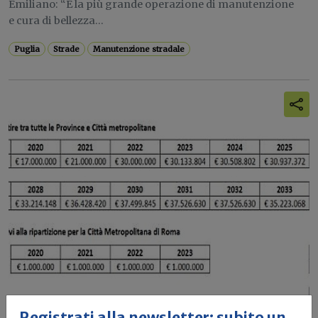
Emiliano: “È la più grande operazione di manutenzione
e cura di bellezza...
Puglia
Strade
Manutenzione stradale
Registrati alla newsletter: subito un