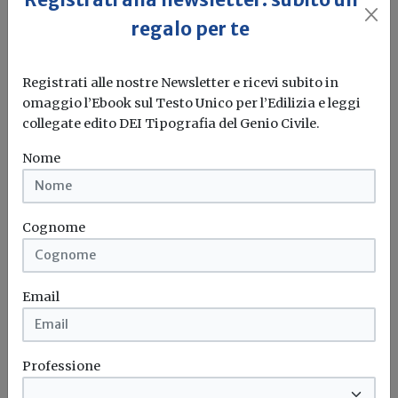
regalo per te
Manutenzione delle strade: approvato
in conferenza Stato - città il decreto
Registrati alle nostre Newsletter e ricevi subito in
che rende disponibili 455 milioni
omaggio l’Ebook sul Testo Unico per l’Edilizia e leggi
collegate edito DEI Tipografia del Genio Civile.
Redazione Build News
Nome
Le risorse sono destinate a Province e Città
Metropolitane delle Regioni a...
Strade
Manutenzione stradale
Cognome
Email
Professione