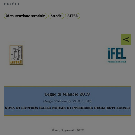
ma è un...
Manutenzione stradale
Strade
SITEB