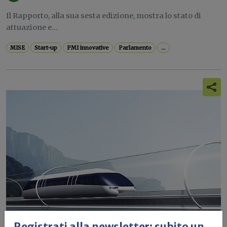
Il Rapporto, alla sua sesta edizione, mostra lo stato di
attuazione e...
MISE
Start-up
PMI innovative
Parlamento
...
Registrati alla newsletter: subito un