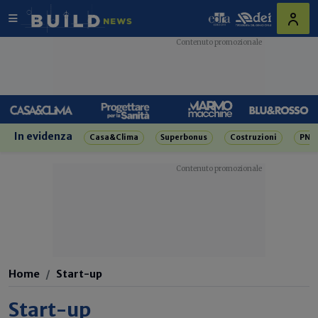
In evidenza
Casa&Clima
Superbonus
Costruzioni
PNR
Home
Start-up
Start-up