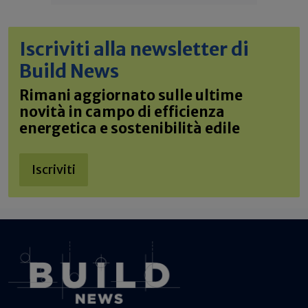
Iscriviti alla newsletter di
Build News
Rimani aggiornato sulle ultime
novità in campo di efficienza
energetica e sostenibilità edile
Iscriviti