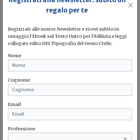
regalo per te
Startup e nuovi trend nella mobilità,
Registrati alle nostre Newsletter e ricevi subito in
una guida per orientarsi
omaggio l’Ebook sul Testo Unico per l’Edilizia e leggi
collegate edito DEI Tipografia del Genio Civile.
Redazione Build News
Nome
È un mondo che sta cambiando rapidamente. Per
questo può risultare particolarmente...
Start-up
Mobilità sostenibile
Cognome
Email
Professione