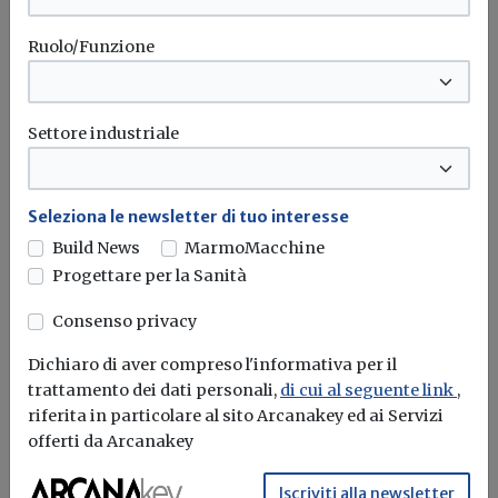
Ruolo/Funzione
Settore industriale
Seleziona le newsletter di tuo interesse
Build News
MarmoMacchine
Start-up, riconosciuto l’intero
Progettare per la Sanità
ammontare del contributo a fondo
perduto
Consenso privacy
Redazione Build News
Dichiaro di aver compreso l'informativa per il
trattamento dei dati personali,
di cui al seguente link
,
Agenzia delle entrate: a ciascun beneficiario spetterà il
riferita in particolare al sito Arcanakey ed ai Servizi
100% dell'importo risultante dall’ultima...
offerti da Arcanakey
Contributi a fondo perduto
Start-up
Agenzia delle entrate
Iscriviti alla newsletter