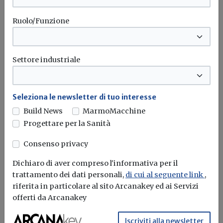
Ruolo/Funzione
Settore industriale
Seleziona le newsletter di tuo interesse
Build News
MarmoMacchine
Progettare per la Sanità
Consenso privacy
Dichiaro di aver compreso l'informativa per il
Superbonus per interventi Onlus: come
trattamento dei dati personali,
di cui al seguente link
,
si calcolano i limiti di spesa?
riferita in particolare al sito Arcanakey ed ai Servizi
offerti da Arcanakey
Redazione Build News
Iscriviti alla newsletter