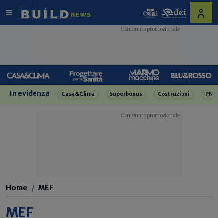
In evidenza
Casa&Clima
Superbonus
Costruzioni
PNR
Home
MEF
MEF