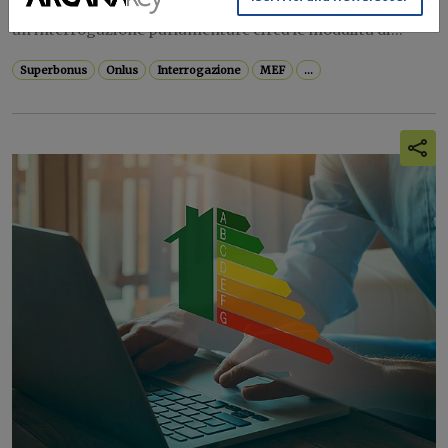
Il Ministero dell'Economia ha risposto a
un'interrogazione parlamentare circa le modalità di...
Superbonus
Onlus
Interrogazione
MEF
...