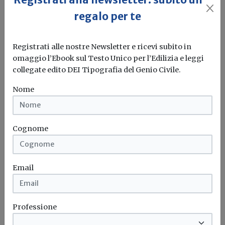
regalo per te
Registrati alle nostre Newsletter e ricevi subito in
omaggio l’Ebook sul Testo Unico per l’Edilizia e leggi
collegate edito DEI Tipografia del Genio Civile.
Superbonus e classificazione dei crediti
Nome
come “pagabili”: interrogazione al
MEF
Cognome
Redazione Build News
Il Financial Times ha recentemente lodato gli effetti
espansivi sul PIL del...
Email
Superbonus
Crediti incagliati
Interrogazione
Pil
...
Professione