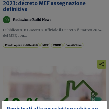
2023: decreto MEF assegnazione
definitiva
Redazione Build News
Pubblicato in Gazzetta Ufficiale il Decreto 1° marzo 2024
del MEF, con...
Fondo opere indifferibili
MEF
PNRR
Casa&Clima
Registrati alla newsletter: subito un