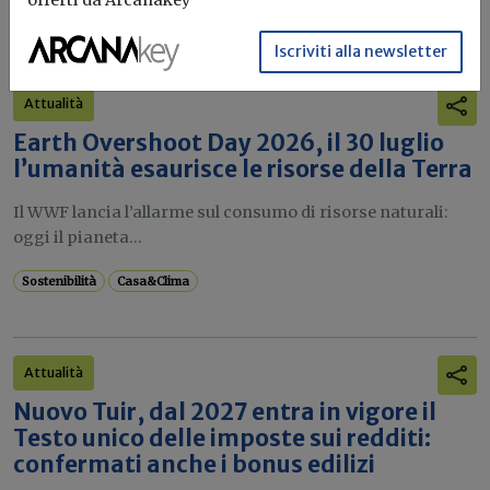
offerti da Arcanakey
Sostenibilità
Iscriviti alla newsletter
Attualità
Earth Overshoot Day 2026, il 30 luglio
l’umanità esaurisce le risorse della Terra
Il WWF lancia l’allarme sul consumo di risorse naturali:
oggi il pianeta...
Sostenibilità
Casa&Clima
Attualità
Nuovo Tuir, dal 2027 entra in vigore il
Testo unico delle imposte sui redditi:
confermati anche i bonus edilizi