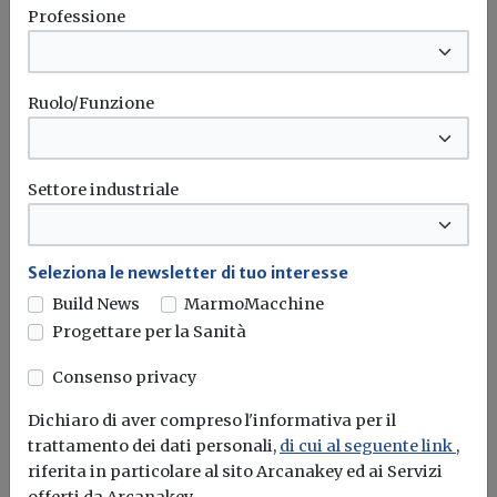
Professione
Bonus elettrodomestici green,
spunta il nuovo contributo per
rendere la casa più efficiente
Ruolo/Funzione
Il governo ha allo studio l'introduzione di un nuovo
bonus elettrodomestici, che...
Leggi
Settore industriale
Potrebbe interessarti
Seleziona le newsletter di tuo interesse
Attualità
Build News
MarmoMacchine
Earth Overshoot Day, AIEL: «Gestione
Progettare per la Sanità
attiva delle foreste e rinnovabili per
ridurre il debito ecologico»
Consenso privacy
L'associazione richiama l'urgenza di accelerare la
Dichiaro di aver compreso l'informativa per il
transizione energetica superando la dipendenza dalle...
trattamento dei dati personali,
di cui al seguente link
,
riferita in particolare al sito Arcanakey ed ai Servizi
Transizione energetica
Economia circolare
Decarbonizzazione