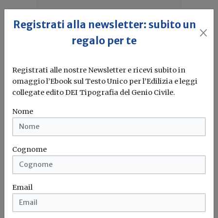
Registrati alla newsletter: subito un
regalo per te
Registrati alle nostre Newsletter e ricevi subito in
omaggio l’Ebook sul Testo Unico per l’Edilizia e leggi
collegate edito DEI Tipografia del Genio Civile.
Nome
Idrogeno verde, una soluzione per
Cognome
l'energia del futuro. Ma oggi è ancora
troppo caro
Email
L'obiettivo crescita sostenibile è raggiungibile
attraverso l'utilizzo dell'idrogeno verde. Ma al
momento...
Leggi