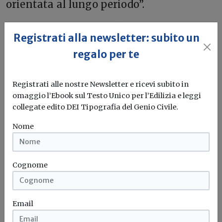
orientata al lungo periodo”.
L’incontro tra ANIE e il MIMIT conferma
Registrati alla newsletter: subito un
quindi la centralità delle tecnologie
regalo per te
strategiche nel percorso di transizione
energetica e digitale del Paese, con
Registrati alle nostre Newsletter e ricevi subito in
l’obiettivo di costruire un’industria
omaggio l’Ebook sul Testo Unico per l’Edilizia e leggi
europea più competitiva, autonoma e
collegate edito DEI Tipografia del Genio Civile.
resiliente.
Nome
Efficienza energetica
Transizione 5.0
Cognome
Email