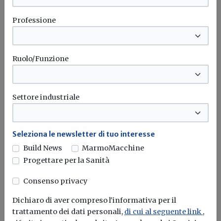
Professione
Ruolo/Funzione
Settore industriale
Idrogeno verde, una soluzione per
Seleziona le newsletter di tuo interesse
l'energia del futuro. Ma oggi è ancora
Build News
MarmoMacchine
troppo caro
Progettare per la Sanità
L'obiettivo crescita sostenibile è raggiungibile
Consenso privacy
attraverso l'utilizzo dell'idrogeno verde. Ma al
momento...
Leggi
Dichiaro di aver compreso l'informativa per il
trattamento dei dati personali,
di cui al seguente link
,