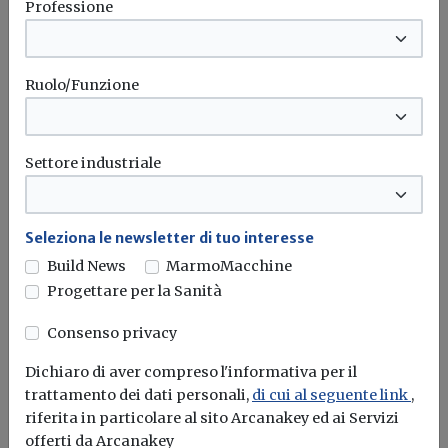
Professione
Sicurezza
Ruolo/Funzione
VIII Giornata Nazionale della
Prevenzione Sismica: presentata la
nuova mappatura che unisce rischio
sismico ed efficienza energetica
Settore industriale
Il rischio sismico costa all’Italia quasi 4 miliardi l’anno:
Lombardia, Piemonte e...
Seleziona le newsletter di tuo interesse
Build News
MarmoMacchine
Sisma
Sismicità
Progettare per la Sanità
Consenso privacy
Attualità
Dichiaro di aver compreso l'informativa per il
Nullità della rinuncia abdicativa alla
trattamento dei dati personali,
di cui al seguente link
,
proprietà immobiliare: spunta una
riferita in particolare al sito Arcanakey ed ai Servizi
norma nella Manovra 2026
offerti da Arcanakey