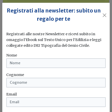
Bonus elettrodomestici green,
Registrati alla newsletter: subito un
spunta il nuovo contributo per
regalo per te
rendere la casa più efficiente
Il governo ha allo studio l'introduzione di un nuovo
Registrati alle nostre Newsletter e ricevi subito in
bonus elettrodomestici, che...
Leggi
omaggio l’Ebook sul Testo Unico per l’Edilizia e leggi
collegate edito DEI Tipografia del Genio Civile.
Potrebbe interessarti
Nome
Normativa
Ordinanza di assegnazione crediti:
imposta di registro allo 0,5% secondo la
Cognome
Cassazione
La Corte di cassazione conferma la natura traslativa
Email
dell’atto: l’imposta di registro...
Cessione del credito
Cassazione