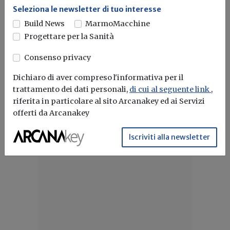
l’acquirente risponde dell’abuso edilizio
Seleziona le newsletter di tuo interesse
Build News
MarmoMacchine
È irrilevante il fatto che l'abuso edilizio è molto risalente e
Progettare per la Sanità
che...
Consenso privacy
Abusi edilizi
Consiglio di stato
Dichiaro di aver compreso l'informativa per il
trattamento dei dati personali,
di cui al seguente link
,
riferita in particolare al sito Arcanakey ed ai Servizi
offerti da Arcanakey
Iscriviti alla newsletter