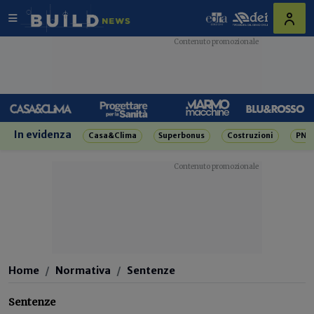
In evidenza
Casa&Clima
Superbonus
Costruzioni
PNR
Home
Normativa
Sentenze
Sentenze