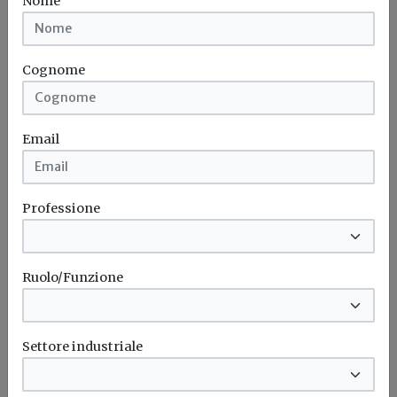
Nome
legge equo compenso,...
Equo compenso
Consiglio di stato
Codice appalti
Cni
...
Cognome
Normativa
Email
Testo Unico Edilizia e Salva Casa: il
Consiglio di Stato sul recupero dei
sottotetti
Professione
Una recente sentenza di Palazzo Spada richiama la
definizione di sottotetto contenuta...
Ruolo/Funzione
Decreto salva casa
Testo unico edilizia
Recupero
Sottotetti
...
Settore industriale
Normativa
Immobile abusivo, Consiglio di Stato: