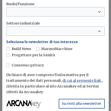
Earth Overshoot Day 2026, il 30 luglio
Ruolo/Funzione
l’umanità esaurisce le risorse della Terra
Il WWF lancia l’allarme sul consumo di risorse naturali:
oggi il pianeta...
Settore industriale
Sostenibilità
Casa&Clima
Seleziona le newsletter di tuo interesse
Build News
MarmoMacchine
Attualità
Progettare per la Sanità
Nuovo Tuir, dal 2027 entra in vigore il
Consenso privacy
Testo unico delle imposte sui redditi:
confermati anche i bonus edilizi
Dichiaro di aver compreso l'informativa per il
trattamento dei dati personali,
di cui al seguente link
,
Pubblicato il decreto legislativo n. 117/2026 che riordina la
riferita in particolare al sito Arcanakey ed ai Servizi
disciplina fiscale in...
offerti da Arcanakey
Superbonus
Ecobonus
Sismabonus
Bonus ristrutturazioni
...
Iscriviti alla newsletter