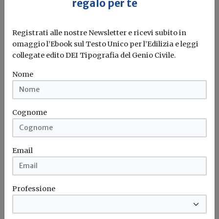
regalo per te
Il governo ha allo studio l'introduzione di un nuovo
bonus elettrodomestici, che...
Leggi
Registrati alle nostre Newsletter e ricevi subito in
Potrebbe interessarti
omaggio l’Ebook sul Testo Unico per l’Edilizia e leggi
collegate edito DEI Tipografia del Genio Civile.
Attualità
Nome
Earth Overshoot Day, AIEL: «Gestione
attiva delle foreste e rinnovabili per
ridurre il debito ecologico»
Cognome
L'associazione richiama l'urgenza di accelerare la
transizione energetica superando la dipendenza dalle...
Email
Transizione energetica
Economia circolare
Decarbonizzazione
Sostenibilità
Professione
Attualità