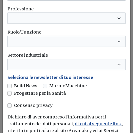
sfide che ci attendono: evoluzione
Professione
demografica, digitalizzazione,
cambiamenti climatici. La Cassa
Ruolo/Funzione
continuerà ad essere una bussola per i
geometri, garantendo equità, solidità e
inclusione. Il nostro percorso si fonda
Settore industriale
sulla fiducia degli iscritti, protagonisti di
questi 70 anni di storia».
Seleziona le newsletter di tuo interesse
Build News
MarmoMacchine
Progettare per la Sanità
Consenso privacy
Dichiaro di aver compreso l'informativa per il
trattamento dei dati personali,
di cui al seguente link
,
riferita in particolare al sito Arcanakey ed ai Servizi