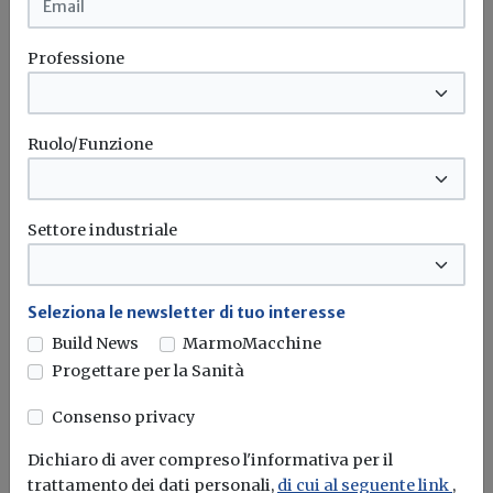
Professione
Ruolo/Funzione
Settore industriale
Idrogeno verde, una soluzione per
Seleziona le newsletter di tuo interesse
l'energia del futuro. Ma oggi è ancora
Build News
MarmoMacchine
troppo caro
Progettare per la Sanità
L'obiettivo crescita sostenibile è raggiungibile
Consenso privacy
attraverso l'utilizzo dell'idrogeno verde. Ma al
momento...
Leggi
Dichiaro di aver compreso l'informativa per il
trattamento dei dati personali,
di cui al seguente link
,