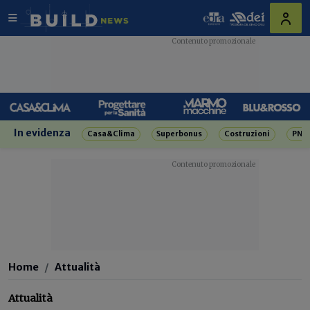
In evidenza
Casa&Clima
Superbonus
Costruzioni
PNR
Home
Attualità
Attualità