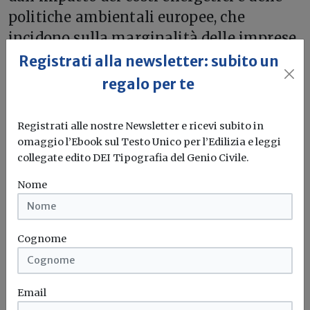
politiche ambientali europee, che
incidono sulla marginalità delle imprese
e sulla loro propensione a investire.
Registrati alla newsletter: subito un
regalo per te
In questo contesto, innovazione,
sostenibilità e competitività
Registrati alle nostre Newsletter e ricevi subito in
internazionale continueranno a
omaggio l’Ebook sul Testo Unico per l’Edilizia e leggi
rappresentare i principali fattori di
collegate edito DEI Tipografia del Genio Civile.
sviluppo per uno dei settori simbolo del
Nome
Made in Italy.
Cognome
Email