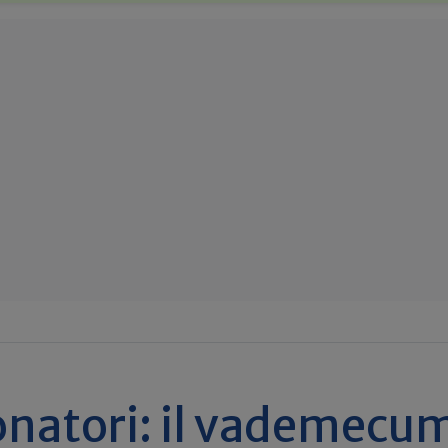
onatori: il vademecu