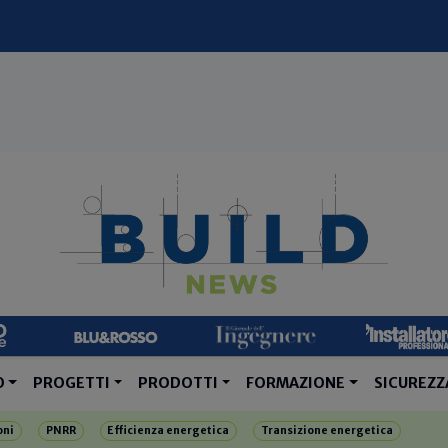
O
PROGETTI
PRODOTTI
FORMAZIONE
SICUREZZ
oni
PNRR
Efficienza energetica
Transizione energetica