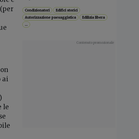
 (per
Condizionatori
Edifici storici
Autorizzazione paesaggistica
Edilizia libera
...
que
a
non
 ai
)
 le
se
bile