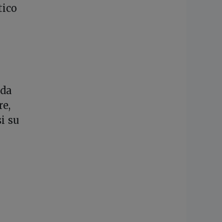
tico
 da
re,
i su