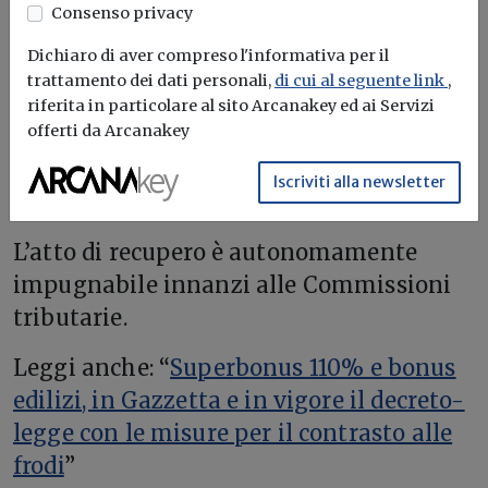
al domicilio fiscale del contribuente
Consenso privacy
(articoli 58 e 59, Dpr n. 600/1973) al
Dichiaro di aver compreso l'informativa per il
momento della commissione della
trattamento dei dati personali,
di cui al seguente link
,
violazione; in mancanza di domicilio
riferita in particolare al sito Arcanakey ed ai Servizi
offerti da Arcanakey
fiscale, l’attribuzione andrà ad altra
struttura individuata con provvedimento
Iscriviti alla newsletter
direttoriale.
L’atto di recupero è autonomamente
impugnabile innanzi alle Commissioni
tributarie.
Leggi anche: “
Superbonus 110% e bonus
edilizi, in Gazzetta e in vigore il decreto-
legge con le misure per il contrasto alle
frodi
”