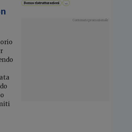
Bonus ristrutturazioni
...
on
torio
er
tendo
sata
ndo
lo
miti