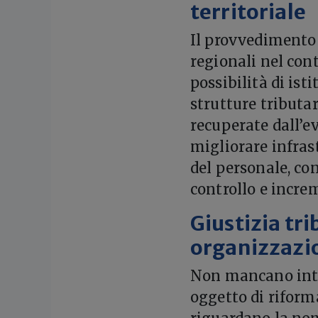
territoriale
Il provvedimento 
regionali nel cont
possibilità di is
strutture tributa
recuperate dall’ev
migliorare infras
del personale, con
controllo e increm
Giustizia tri
organizzazi
Non mancano inter
oggetto di riform