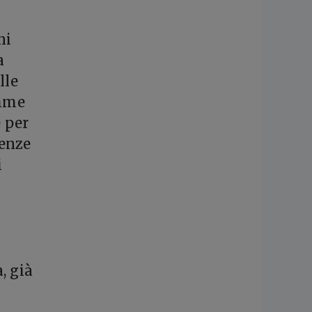
ni
a
lle
omme
e per
tenze
i
, già