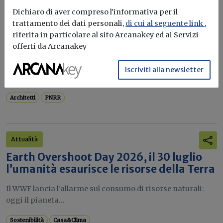
garanzia per completare le opere con
Dichiaro di aver compreso l'informativa per il
qualità e senza rinunciare alla
trattamento dei dati personali,
di cui al seguente link
,
sostenibilità»
riferita in particolare al sito Arcanakey ed ai Servizi
offerti da Arcanakey
Il Consiglio Nazionale degli Architetti, Pianificatori,
Paesaggisti e Conservatori valuta positivamente
Iscriviti alla newsletter
l'estensione...
Architetti
PNRR
Attualità
Earth Overshoot Day 2026, il 30 luglio
l’umanità esaurisce le risorse della Terra
Il WWF lancia l’allarme sul consumo di risorse naturali:
oggi il pianeta...
Sostenibilità
Casa&Clima