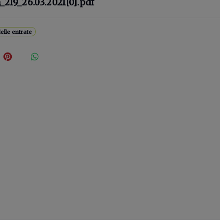
_219_26.03.2021[0].pdf
elle entrate