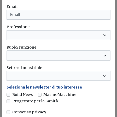
Email
Attualità
Direttiva “Case Green”,
Professione
Federcepicostruzioni chiede un
recepimento rapido e sostenibile della
EPBD
Ruolo/Funzione
Antonio Lombardi: “Servono regole chiare, tempi certi e
una strategia nazionale per...
Settore industriale
Direttiva Case Green
PNRR
Edilizia
Transizione energetica
...
Seleziona le newsletter di tuo interesse
Build News
MarmoMacchine
Progettare per la Sanità
Consenso privacy