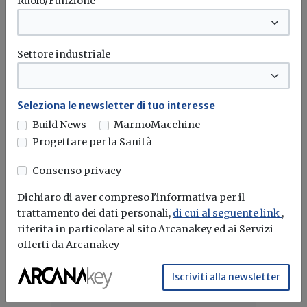
Ruolo/Funzione
Olimpia Splendid torna on air con lo spot
il mago del clima
Settore industriale
I climatizzatori a pompa di calore senza unità esterna
Unico sono di...
Clima
Olimpia splendid
Seleziona le newsletter di tuo interesse
Build News
MarmoMacchine
Progettare per la Sanità
Attualità
Consenso privacy
Al via Clima 2025: al centro
decarbonizzazione e consumi energetici
Dichiaro di aver compreso l'informativa per il
trattamento dei dati personali,
di cui al seguente link
,
Da oggi 4 maggio ha preso il via presso il Politecnico di...
riferita in particolare al sito Arcanakey ed ai Servizi
offerti da Arcanakey
Decarbonizzazione
Clima
Hvac
Casa&Clima
Iscriviti alla newsletter