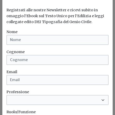
Registrati alle nostre Newsletter e ricevi subito in
omaggio l’Ebook sul Testo Unico per l’Edilizia e leggi
collegate edito DEI Tipografia del Genio Civile.
Nome
Cognome
Idrogeno verde, una soluzione per
l'energia del futuro. Ma oggi è ancora
troppo caro
Email
L'obiettivo crescita sostenibile è raggiungibile
attraverso l'utilizzo dell'idrogeno verde. Ma al
momento...
Leggi
Professione
Bonus elettrodomestici green,
spunta il nuovo contributo per
Ruolo/Funzione