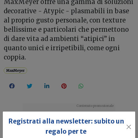
MaxMeyer offre una gamma di soluzioni
decorative - Atypic - plasmabili in base
al proprio gusto personale, con texture
bellissime e particolari che permettono
di dare vita ad ambienti “atipici” in
quanto unici e irripetibili, come ogni
coppia.
MaxMeyer
Registrati alla newsletter: subito un
regalo per te