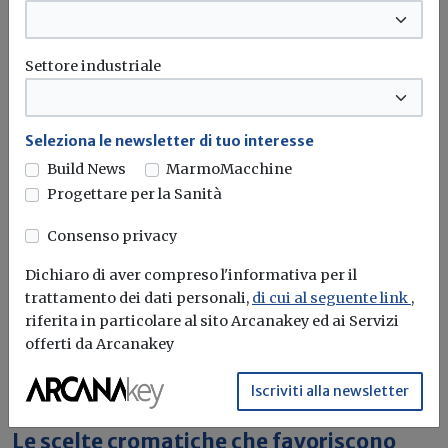
rendere la casa più efficiente
Il governo ha allo studio l'introduzione di un nuovo
Settore industriale
bonus elettrodomestici, che...
Leggi
Potrebbe interessarti
Seleziona le newsletter di tuo interesse
Pavimenti e rivestimenti
Build News
MarmoMacchine
Atypic Rewind, il fondo removibile per
Progettare per la Sanità
parete
Consenso privacy
Atypic Rewind di MaxMeyer consente di modificare
Dichiaro di aver compreso l'informativa per il
frequentemente il colore delle pareti...
trattamento dei dati personali,
di cui al seguente link
,
riferita in particolare al sito Arcanakey ed ai Servizi
MaxMeyer
Pareti
Cartongesso
offerti da Arcanakey
Iscriviti alla newsletter
Pavimenti e rivestimenti
Le scelte cromatiche che favoriscono