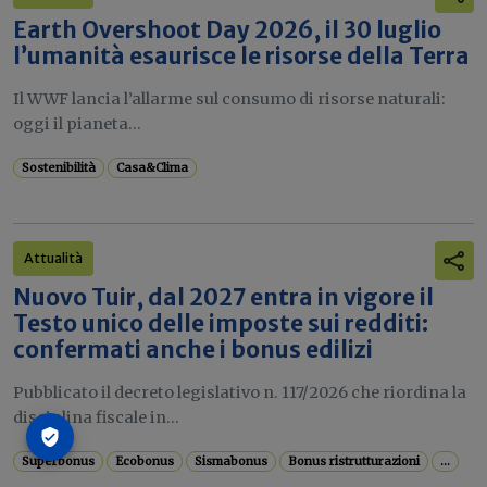
Earth Overshoot Day 2026, il 30 luglio
l’umanità esaurisce le risorse della Terra
Il WWF lancia l’allarme sul consumo di risorse naturali:
oggi il pianeta...
Sostenibilità
Casa&Clima
Attualità
Nuovo Tuir, dal 2027 entra in vigore il
Testo unico delle imposte sui redditi:
confermati anche i bonus edilizi
Pubblicato il decreto legislativo n. 117/2026 che riordina la
disciplina fiscale in...
Superbonus
Ecobonus
Sismabonus
Bonus ristrutturazioni
...