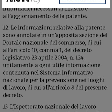
all’implementazione dei sistemi
informatici necessari al rilascio e
all’aggiornamento della patente.
12. Le informazioni relative alla patente
sono annotate in un’apposita sezione del
Portale nazionale del sommerso, di cui
all’articolo 10, comma 1, del decreto
legislativo 23 aprile 2004, n. 124,
unitamente a ogni utile informazione
contenuta nel Sistema informativo
nazionale per la prevenzione nei luoghi
di lavoro, di cui all’articolo 8 del presente
decreto.
13. L’Ispettorato nazionale del lavoro