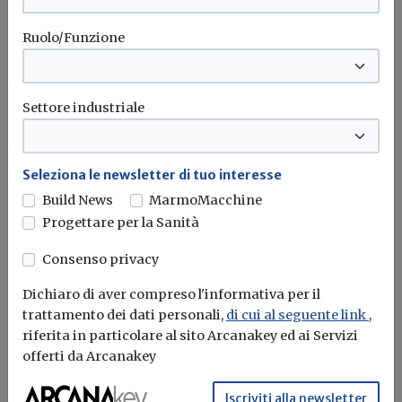
301-bis del presente decreto, nonché
l’esclusione dalla partecipazione ai lavori
Ruolo/Funzione
pubblici di cui al codice dei contratti
pubblici, di cui al decreto legislativo 31
marzo 2023, n. 36, per un periodo di sei
Settore industriale
mesi. Le stesse sanzioni si applicano alle
imprese e ai lavoratori autonomi che
Seleziona le newsletter di tuo interesse
operano nei cantieri temporanei o mobili
Build News
MarmoMacchine
di cui all’articolo 89, comma 1, lettera a),
Progettare per la Sanità
con una patente con punteggio inferiore
Consenso privacy
a quindici crediti. Gli introiti derivanti
Dichiaro di aver compreso l'informativa per il
dalle sanzioni di cui ai periodi precedenti
trattamento dei dati personali,
di cui al seguente link
,
sono destinati al bilancio dell’Ispettorato
riferita in particolare al sito Arcanakey ed ai Servizi
nazionale del lavoro e concorrono al
offerti da Arcanakey
finanziamento delle risorse necessarie
Iscriviti alla newsletter