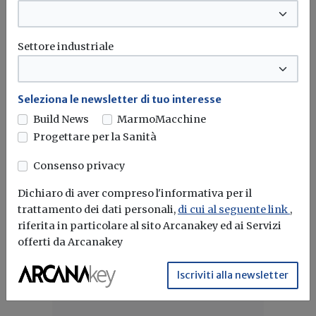
mercato ancora sostenuto nel...
PNRR
Edilizia
Costruzioni
Mercato immobiliare
...
Settore industriale
Attualità
Seleziona le newsletter di tuo interesse
Geopolitica e caro materiali, l'edilizia
Build News
MarmoMacchine
ripensa strategie e modelli di
Progettare per la Sanità
approvvigionamento
Consenso privacy
Le tensioni internazionali spingono il settore delle
Dichiaro di aver compreso l'informativa per il
costruzioni verso filiere più resilienti,...
trattamento dei dati personali,
di cui al seguente link
,
Made expo
Edilizia
Materie prime
riferita in particolare al sito Arcanakey ed ai Servizi
offerti da Arcanakey
Iscriviti alla newsletter