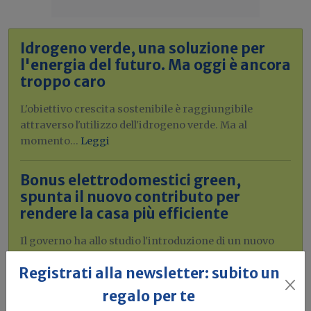
Idrogeno verde, una soluzione per
l'energia del futuro. Ma oggi è ancora
troppo caro
L'obiettivo crescita sostenibile è raggiungibile
attraverso l'utilizzo dell'idrogeno verde. Ma al
momento...
Leggi
Bonus elettrodomestici green,
spunta il nuovo contributo per
rendere la casa più efficiente
Il governo ha allo studio l'introduzione di un nuovo
bonus elettrodomestici, che...
Leggi
Registrati alla newsletter: subito un
regalo per te
Potrebbe interessarti