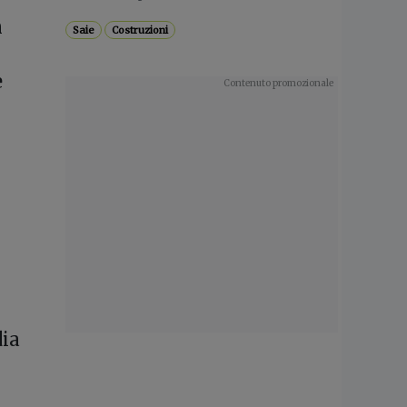
n
Saie
Costruzioni
e
dia