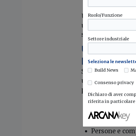
rispetto alla 
Un’occasione unic
Ruolo/Funzione
ultime novità di 
settore.
Settore industriale
Un evento co
professionis
Seleziona le newslette
Build News
M
SAIE si distingue 
un percorso espos
Consenso privacy
progettazione, edi
Dichiaro di aver compr
riferita in particolar
Infrastrutture 
Sostenibilità 
Innovazione e 
Persone e com