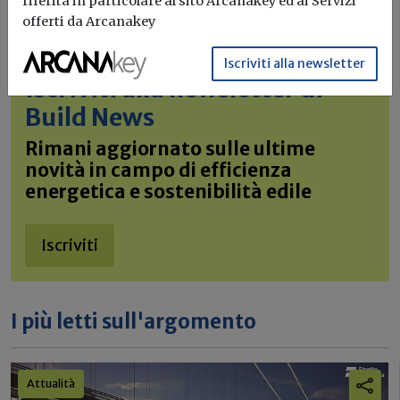
riferita in particolare al sito Arcanakey ed ai Servizi
offerti da Arcanakey
Iscriviti alla newsletter
Iscriviti alla newsletter di
Build News
Rimani aggiornato sulle ultime
novità in campo di efficienza
energetica e sostenibilità edile
Iscriviti
I più letti sull'argomento
Attualità