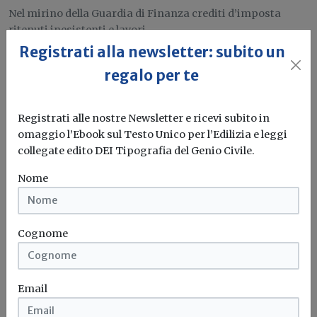
Nel mirino della Guardia di Finanza crediti d’imposta
ritenuti inesistenti e lavori...
Registrati alla newsletter: subito un
Superbonus 110
Frode
Incentivi fiscali
regalo per te
Attualità
Registrati alle nostre Newsletter e ricevi subito in
omaggio l’Ebook sul Testo Unico per l’Edilizia e leggi
Banca d’Italia: si rafforza la crescita dei
collegate edito DEI Tipografia del Genio Civile.
prezzi delle abitazioni nel 4° trimestre
2025
Nome
I margini di trattativa restano molto limitati e i tempi di
vendita...
Cognome
Mercato delle abitazioni
Banca d'italia
Email
Attualità