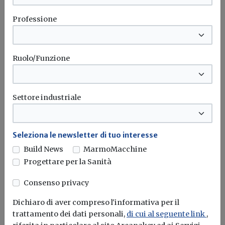
Maxi frode sul Superbonus 110%:
Professione
sequestri e denunce a Patti
Guarda di Finanza scopre crediti d’imposta ottenuti
indebitamente per circa 1,8 milioni...
Ruolo/Funzione
Superbonus 110
Bonus edilizi
Settore industriale
Seleziona le newsletter di tuo interesse
Build News
MarmoMacchine
Progettare per la Sanità
Consenso privacy
Dichiaro di aver compreso l'informativa per il
trattamento dei dati personali,
di cui al seguente link
,