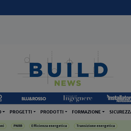
O
PROGETTI
PRODOTTI
FORMAZIONE
SICUREZZ
oni
PNRR
Efficienza energetica
Transizione energetica