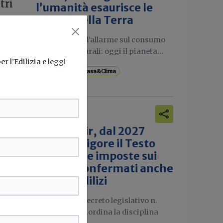
tri
l’umanità esaurisce le
risorse della Terra
Il WWF lancia l’allarme sul consumo
di risorse naturali: oggi il pianeta...
r l’Edilizia e leggi
Sostenibilità
Casa&Clima
 il 2
Attualità
 non
Nuovo Tuir, dal 2027
one
entra in vigore il Testo
delle
unico delle imposte sui
redditi: confermati anche
i bonus edilizi
60
Pubblicato il decreto legislativo n.
117/2026 che riordina la disciplina