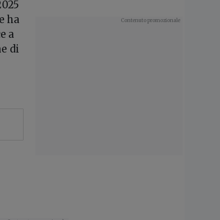
2025
te ha
e a
e di