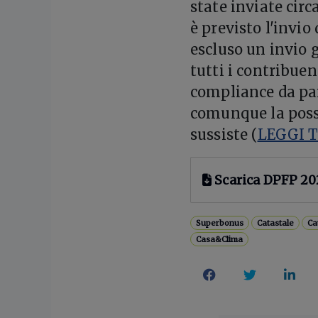
state inviate circ
è previsto l'invio
escluso un invio 
tutti i contribuen
compliance da par
comunque la possi
sussiste (
LEGGI 
Scarica DPFP 20
Superbonus
Catastale
Ca
Casa&Clima