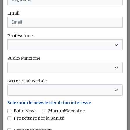
Email
Professione
Ruolo/Funzione
Settore industriale
Seleziona le newsletter di tuo interesse
Build News
MarmoMacchine
Idrogeno verde, una soluzione per
l'energia del futuro. Ma oggi è ancora
Progettare per la Sanità
troppo caro