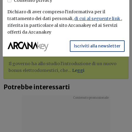
Consenso privacy
L'obiettivo crescita sostenibile è raggiungibile
Dichiaro di aver compreso l'informativa per il
attraverso l'utilizzo dell'idrogeno verde. Ma al
trattamento dei dati personali,
di cui al seguente link
,
momento...
Leggi
riferita in particolare al sito Arcanakey ed ai Servizi
offerti da Arcanakey
Bonus elettrodomestici green,
spunta il nuovo contributo per
Iscriviti alla newsletter
rendere la casa più efficiente
Il governo ha allo studio l'introduzione di un nuovo
bonus elettrodomestici, che...
Leggi
Potrebbe interessarti