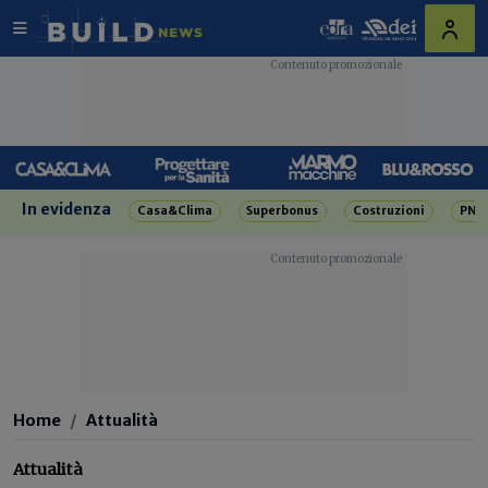
In evidenza
Casa&Clima
Superbonus
Costruzioni
PNR
Home
Attualità
Attualità