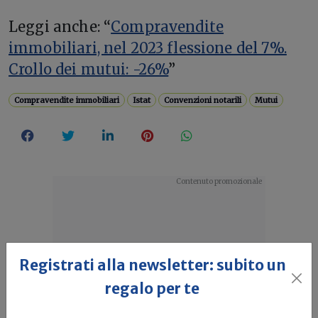
Leggi anche: “
Compravendite
immobiliari, nel 2023 flessione del 7%.
Crollo dei mutui: -26%
”
Compravendite immobiliari
Istat
Convenzioni notarili
Mutui
Registrati alla newsletter: subito un
regalo per te