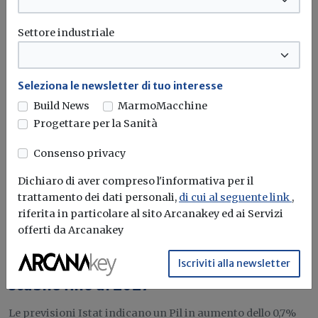
Potrebbe interessarti
Settore industriale
Attualità
Istat: PIL in crescita dello 0,7% nel 2026
Seleziona le newsletter di tuo interesse
e nel 2027, ma pesano inflazione e
Build News
MarmoMacchine
rallentamento dei consumi
Progettare per la Sanità
Le nuove previsioni indicano una crescita sostenuta dalla
Consenso privacy
domanda interna. Occupazione ancora...
Dichiaro di aver compreso l'informativa per il
Istat
Occupazione
Materie prime
trattamento dei dati personali,
di cui al seguente link
,
riferita in particolare al sito Arcanakey ed ai Servizi
offerti da Arcanakey
Attualità
Iscriviti alla newsletter
Economia italiana, crescita lenta ma
stabile fino al 2027
Le previsioni Istat indicano un Pil in aumento dello 0,7%