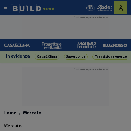
In evidenza
Casa&Clima
Superbonus
Transizione energeti
Home
Mercato
Mercato