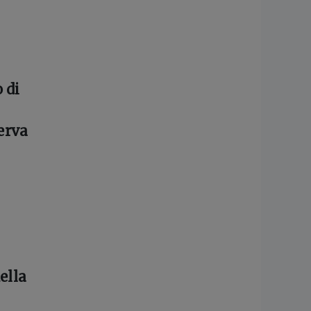
 di
serva
ella