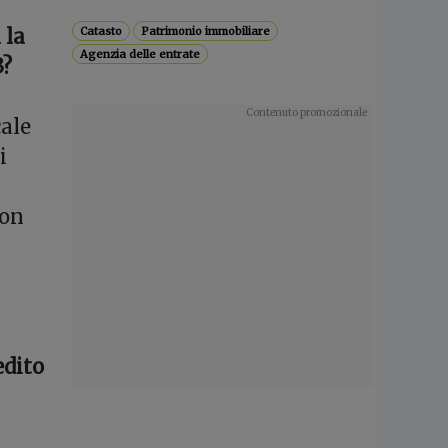
 la
Catasto
Patrimonio immobiliare
Agenzia delle entrate
3?
cale
i
non
edito