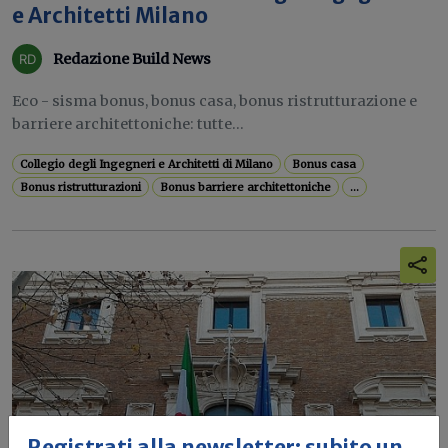
e Architetti Milano
Redazione Build News
Eco - sisma bonus, bonus casa, bonus ristrutturazione e
barriere architettoniche: tutte...
Collegio degli Ingegneri e Architetti di Milano
Bonus casa
Bonus ristrutturazioni
Bonus barriere architettoniche
...
Registrati alla newsletter: subito un