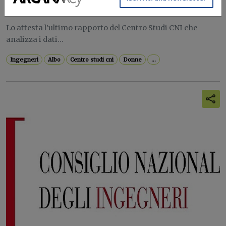
Redazione Build News
Lo attesta l’ultimo rapporto del Centro Studi CNI che
analizza i dati...
Ingegneri
Albo
Centro studi cni
Donne
...