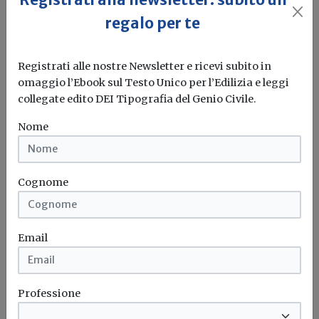
regalo per te
Registrati alle nostre Newsletter e ricevi subito in
omaggio l’Ebook sul Testo Unico per l’Edilizia e leggi
collegate edito DEI Tipografia del Genio Civile.
Codice Contratti, Equo compenso e
Nome
Ponte Stretto: Ingegneri e Geologi a
colloquio da Salvini
Cognome
Redazione Build News
Si è tenuto, presso il Ministero delle Infrastrutture e dei
Trasporti, un...
Email
Codice dei contratti pubblici
Ponte sullo stretto
Ingegneri
Geologi
...
Professione