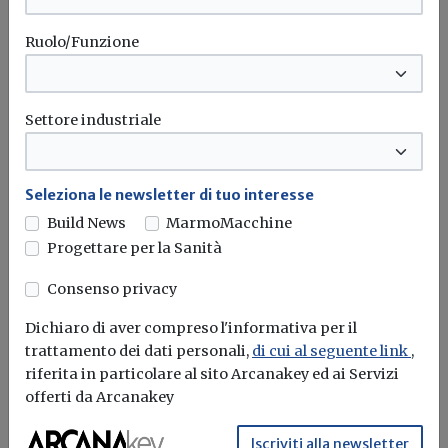
Ruolo/Funzione
Settore industriale
Seleziona le newsletter di tuo interesse
Build News
MarmoMacchine
Progettare per la Sanità
Consenso privacy
Dichiaro di aver compreso l'informativa per il
trattamento dei dati personali,
di cui al seguente link
,
Ingegneri iscritti all’Albo, ancora in
riferita in particolare al sito Arcanakey ed ai Servizi
aumento il numero. Forte crescita della
offerti da Arcanakey
componente femminile
Iscriviti alla newsletter